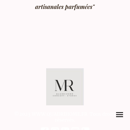
artisanales parfumées"
©2023 WWW.QUADRIHOME.FR Tous droits
réservés.