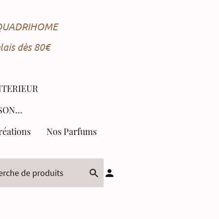
e QUADRIHOME
ais dès 80€
NTERIEUR
COLLECTION SAISONNIÈRE
réations
Nos Parfums