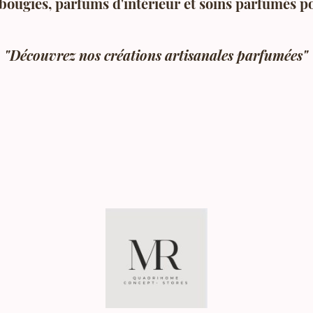
bougies, parfums d'intérieur et soins parfumés p
"Découvrez nos créations artisanales parfumées"