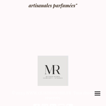
artisanales parfumées"
©2023 WWW.QUADRIHOME.FR Tous droits
réservés.