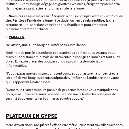
d’affilée. Si votre bougie dégage des gouttes excessives, éteignez rapidement la
flamme, en laissant la cire refroidir avant de la rallumer.
5.
Savourez chaque morceau : Éteignez
la bougie lorsqu’il reste environ 1 cm de
cire. Résistez à l’envie de rallumer à ce stade. Au lieu de cela, réutilisez la cire
restante en l’utilisant dans votre fondoir / chauffe cire pour embrasser
pleinement l’arôme enchanteur.
6.
VEILLEZ A
:
Ne laissez jamais une bougie allumée sans surveillance.
Tenir hors de portée des enfants et des animaux domestiques. Assurez vous
d’avoir une distance minimale de 10 cm entre les bougies allumées et tout autre
objet. Évitez de placer des bougies sur ou à proximité de matériaux
inflammables.
N’oubliez pas que ces instructions sont conçues pour assurer la longévité et la
sécurité de vos bougies de soja sculpturales. Profitez de l’ambiance captivante
qu’ils apportent à votre espace.
*Remarque : Faites toujours preuve de prudence lorsque vous manipulez des
bougies allumées et assurez-vous de lire et de suivre toutes les consignes de
sécurité supplémentaires fournies avec votre bougie.*
PLATEAUX EN GYPSE
Merci d’avoir choisi nos pièces à effet pierre méticuleusement travaillées avec des