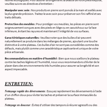
résines écologiques. Pour assurer la longévité et la beauté de votre pièce exquise,
veuillez suivre ces directives d’entretien :
Manipuler avec soin
: Nos produits en pierre sont poncés à la main et scellés avec
la plus grande précision. Traitez-le avec soin pour préserver son fini raffiné et ses
traits délicats.
Protection des meubles
: Pour protéger vos meubles, les pièces en pierre sont
soigneusement conçues avec des pieds en liège ou en caoutchouc sur la face
inférieure, évitant les rayures et maintenant l’intégrité de vos surfaces.
Caractéristiques naturelles
: Veuillez noter que des bulles d’air peuvent
naturellement se produire dans les mélanges de pierres, ajoutant une touche
distinctive à votre plateau. Ces bulles d’air ne sont pas considérées comme des
défauts, mais plutôt comme une caractéristique captivante et unique de votre
pièce artisanale.
Recommandations en matière d’humidité
: Bien que nous scellions le plateau
contre les taches légères et l’humidité, nous vous recommandons d’éviter de le
placer dans des environnements très humides pour assurer sa longévité et son
aspect impeccable.
ENTRETIEN:
: Essuyez rapidement les déversements à l’aide
Nettoyage rapide des déversements
d’un chiffon doux pour éviter les taches et préserver la surface immaculée du
plateau.
: Évitez d’utiliser des tampons à récurer agressifs ou des
Nettoyage en douceur