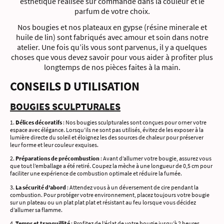
esthétique réalisée sur commande dans la couleur et le
parfum de votre choix.
Nos bougies et nos plateaux en gypse (résine minerale et
huile de lin) sont fabriqués avec amour et soin dans notre
atelier. Une fois qu’ils vous sont parvenus, il y a quelques
choses que vous devez savoir pour vous aider à profiter plus
longtemps de nos pièces faites à la main.
CONSEILS D UTILISATION
BOUGIES SCULPTURALES
​1.
Délices décoratifs
: Nos bougies sculpturales sont conçues pour orner votre
espace avec élégance. Lorsqu’ils ne sont pas utilisés, évitez de les exposer à la
lumière directe du soleil et éloignez les des sources de chaleur pour préserver
leur forme et leur couleur exquises.
2.
Préparations de précombustion
: Avant d’allumer votre bougie, assurez vous
que tout l’emballage a été retiré. Coupez la mèche à une longueur de 0,5 cm pour
faciliter une expérience de combustion optimale et réduire la fumée.
3.
La sécurité d’abord
: Attendez vous à un déversement de cire pendant la
combustion. Pour protéger votre environnement, placez toujours votre bougie
sur un plateau ou un plat plat plat et résistant au feu lorsque vous décidez
d’allumer sa flamme.
4.
Temps et tranquillité
: Profitez de l’éclat de votre bougie jusqu’à 2 heures