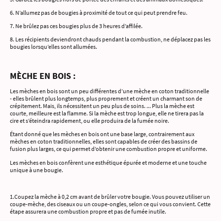
6. N’allumez pas de bougies à proximité de tout ce qui peut prendre feu.
7. Ne brûlez pas ces bougies plus de 3 heures d’affilée.
8. Les récipients deviendront chauds pendant la combustion, ne déplacez pas les
bougies lorsqu’elles sont allumées.
MÈCHE EN BOIS :
Les mèches en bois sont un peu différentes d’une mèche en coton traditionnelle
- elles brûlent plus longtemps, plus proprement et créent un charmant son de
crépitement. Mais, ils nécessitent un peu plus de soins. ... Plus la mèche est
courte, meilleure est la flamme. Si la mèche est trop longue, elle ne tirera pas la
cire et s’éteindra rapidement, ou elle produira de la fumée noire.
Étant donné que les mèches en bois ont une base large, contrairement aux
mèches en coton traditionnelles, elles sont capables de créer des bassins de
fusion plus larges, ce qui permet d’obtenir une combustion propre et uniforme.
Les mèches en bois confèrent une esthétique épurée et moderne et une touche
unique à une bougie.
1.Coupez la mèche à 0,2 cm avant de brûler votre bougie. Vous pouvez utiliser un
coupe-mèche, des ciseaux ou un coupe-ongles, selon ce qui vous convient. Cette
étape assurera une combustion propre et pas de fumée inutile.