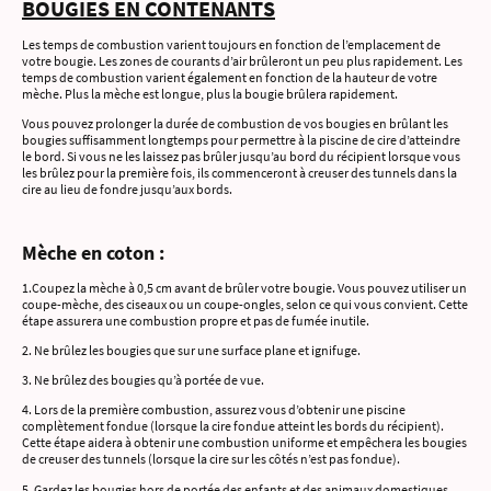
BOUGIES EN CONTENANTS
Les temps de combustion varient toujours en fonction de l’emplacement de
votre bougie. Les zones de courants d’air brûleront un peu plus rapidement. Les
temps de combustion varient également en fonction de la hauteur de votre
mèche. Plus la mèche est longue, plus la bougie brûlera rapidement.
Vous pouvez prolonger la durée de combustion de vos bougies en brûlant les
bougies suffisamment longtemps pour permettre à la piscine de cire d’atteindre
le bord. Si vous ne les laissez pas brûler jusqu’au bord du récipient lorsque vous
les brûlez pour la première fois, ils commenceront à creuser des tunnels dans la
cire au lieu de fondre jusqu’aux bords.
Mèche en coton :
1.Coupez la mèche à 0,5 cm avant de brûler votre bougie. Vous pouvez utiliser un
coupe-mèche, des ciseaux ou un coupe-ongles, selon ce qui vous convient. Cette
étape assurera une combustion propre et pas de fumée inutile.
2. Ne brûlez les bougies que sur une surface plane et ignifuge.
3. Ne brûlez des bougies qu’à portée de vue.
4. Lors de la première combustion, assurez vous d’obtenir une piscine
complètement fondue (lorsque la cire fondue atteint les bords du récipient).
Cette étape aidera à obtenir une combustion uniforme et empêchera les bougies
de creuser des tunnels (lorsque la cire sur les côtés n’est pas fondue).
5. Gardez les bougies hors de portée des enfants et des animaux domestiques.