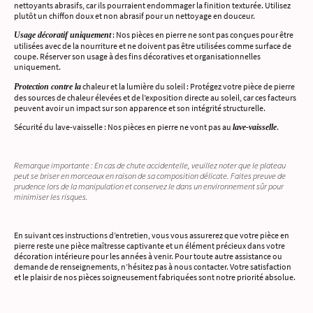
nettoyants abrasifs, car ils pourraient endommager la finition texturée. Utilisez
plutôt un chiffon doux et non abrasif pour un nettoyage en douceur.
: Nos pièces en pierre ne sont pas conçues pour être
Usage décoratif uniquement
utilisées avec de la nourriture et ne doivent pas être utilisées comme surface de
coupe. Réserver son usage à des fins décoratives et organisationnelles
uniquement.
chaleur et la lumière du soleil : Protégez votre pièce de pierre
Protection contre la
des sources de chaleur élevées et de l’exposition directe au soleil, car ces facteurs
peuvent avoir un impact sur son apparence et son intégrité structurelle.
Sécurité du lave-vaisselle : Nos pièces en pierre ne vont pas au
.
lave-vaisselle
Remarque importante : En cas de chute accidentelle, veuillez noter que le plateau
peut se briser en morceaux en raison de sa composition délicate. Faites preuve de
prudence lors de la manipulation et conservez le dans un environnement sûr pour
minimiser les risques.
En suivant ces instructions d’entretien, vous vous assurerez que votre pièce en
pierre reste une pièce maîtresse captivante et un élément précieux dans votre
décoration intérieure pour les années à venir. Pour toute autre assistance ou
demande de renseignements, n’hésitez pas à nous contacter. Votre satisfaction
et le plaisir de nos pièces soigneusement fabriquées sont notre priorité absolue.