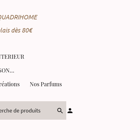
e QUADRIHOME
ais dès 80€
NTERIEUR
COLLECTION SAISONNIÈRE
réations
Nos Parfums