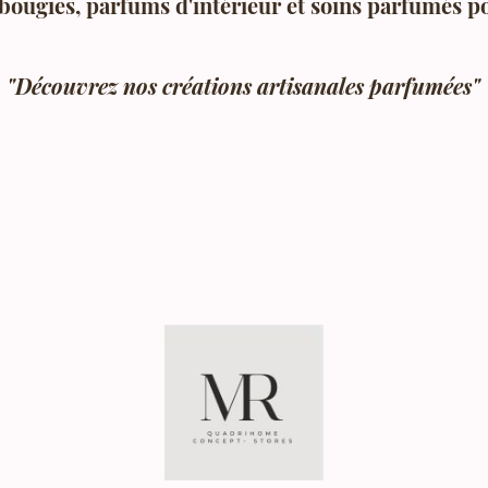
bougies, parfums d'intérieur et soins parfumés p
"Découvrez nos créations artisanales parfumées"