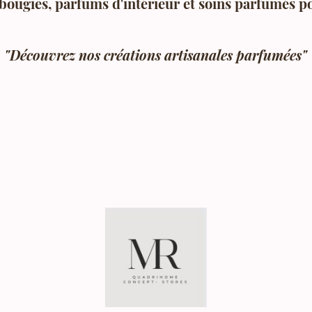
bougies, parfums d'intérieur et soins parfumés p
"Découvrez nos créations artisanales parfumées"