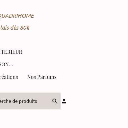
e QUADRIHOME
ais dès 80€
NTERIEUR
COLLECTION SAISONNIÈRE
réations
Nos Parfums