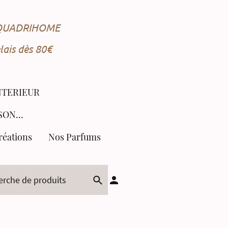
e QUADRIHOME
ais dès 80€
NTERIEUR
COLLECTION SAISONNIÈRE
réations
Nos Parfums