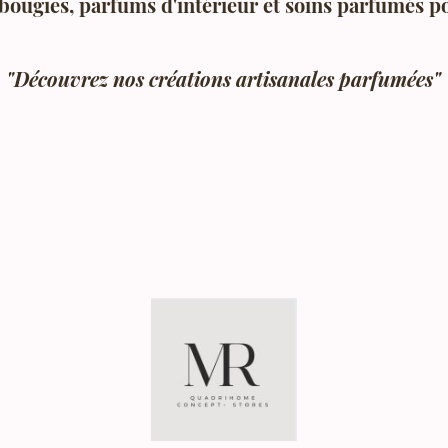
bougies, parfums d'intérieur et soins parfumés p
"Découvrez nos créations artisanales parfumées"